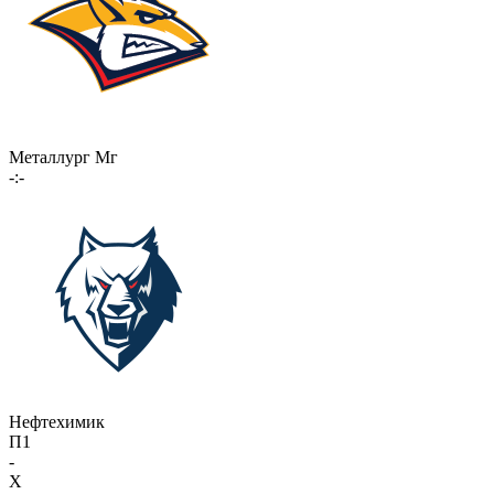
Металлург Мг
-:-
Нефтехимик
П1
-
X