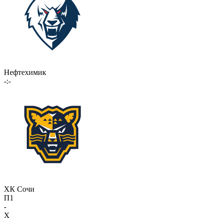
Нефтехимик
-:-
ХК Сочи
П1
-
X