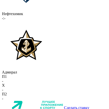
Нефтехимик
-:-
Адмирал
П1
-
X
-
П2
-
Сделать ставку