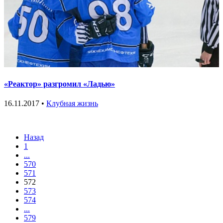
«Реактор» разгромил «Ладью»
16.11.2017 •
Клубная жизнь
Назад
1
...
570
571
572
573
574
...
579