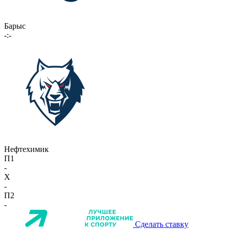
Барыс
-:-
Нефтехимик
П1
-
X
-
П2
-
Сделать ставку