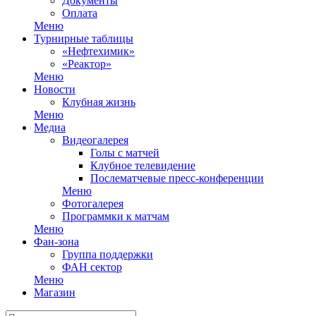
Документы
Оплата
Меню
Турнирные таблицы
«Нефтехимик»
«Реактор»
Меню
Новости
Клубная жизнь
Меню
Медиа
Видеогалерея
Голы с матчей
Клубное телевидение
Послематчевые пресс-конференции
Меню
Фотогалерея
Программки к матчам
Меню
Фан-зона
Группа поддержки
ФАН сектор
Меню
Магазин