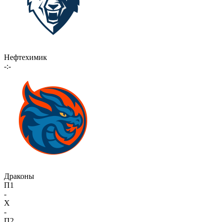
Нефтехимик
-:-
Драконы
П1
-
X
-
П2