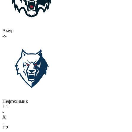
Амур
-:-
Нефтехимик
П1
-
X
-
П2