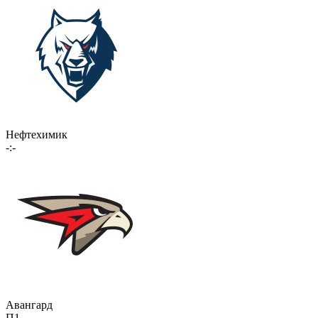
Нефтехимик
-:-
Авангард
П1