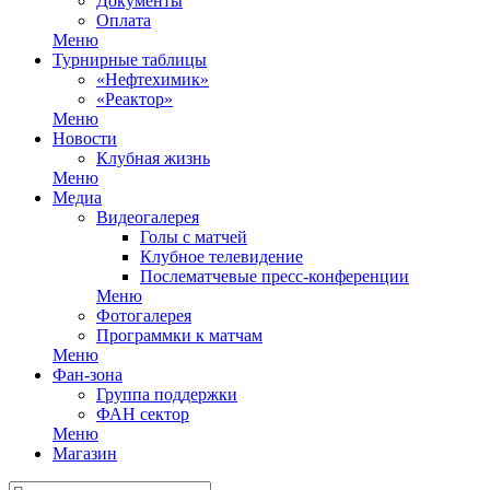
Документы
Оплата
Меню
Турнирные таблицы
«Нефтехимик»
«Реактор»
Меню
Новости
Клубная жизнь
Меню
Медиа
Видеогалерея
Голы с матчей
Клубное телевидение
Послематчевые пресс-конференции
Меню
Фотогалерея
Программки к матчам
Меню
Фан-зона
Группа поддержки
ФАН сектор
Меню
Магазин