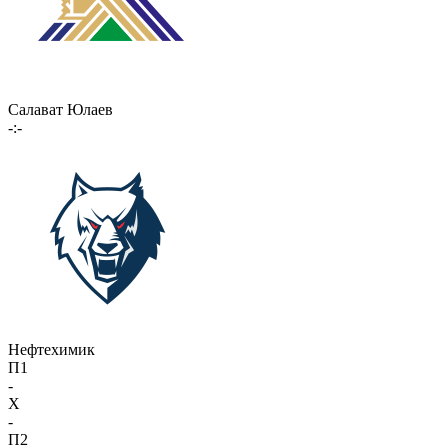
Салават Юлаев
-:-
Нефтехимик
П1
-
X
-
П2