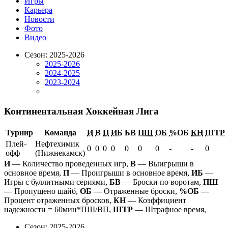
Игры
Карьера
Новости
Фото
Видео
Сезон: 2025-2026
2025-2026
2024-2025
2023-2024
Континентальная Хоккейная Лига
Турнир
Команда
И
В
П
ИБ
БВ
ПШ
ОБ
%ОБ
КН
ШТР
Плей-
Нефтехимик
0
0
0
0
0
0
0
-
-
0
офф
(Нижнекамск)
И
— Количество проведенных игр,
В
— Выигрыши в
основное время,
П
— Проигрыши в основное время,
ИБ
—
Игры с буллитными сериями,
БВ
— Броски по воротам,
ПШ
— Пропущено шайб,
ОБ
— Отраженные броски,
%ОБ
—
Процент отраженных бросков,
КН
— Коэффициент
надежности = 60мин*ПШ/ВП,
ШТР
— Штрафное время,
Сезон: 2025-2026