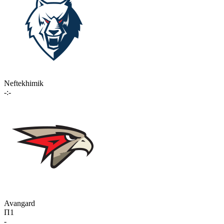
Neftekhimik
-:-
Avangard
П1
-