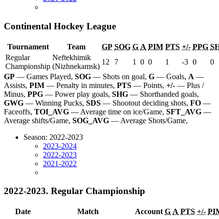
Continental Hockey League
Tournament
Team
GP
SOG
G
A
PIM
PTS
+/-
PPG
S
Regular
Neftekhimik
12
7
1
0
0
1
-3
0
0
Championship
(Nizhnekamsk)
GP
— Games Played,
SOG
— Shots on goal,
G
— Goals,
A
—
Assists,
PIM
— Penalty in minutes,
PTS
— Points,
+/-
— Plus /
Minus,
PPG
— Power play goals,
SHG
— Shorthanded goals,
GWG
— Winning Pucks,
SDS
— Shootout deciding shots,
FO
—
Faceoffs,
TOI_AVG
— Average time on ice/Game,
SFT_AVG
—
Average shifts/Game,
SOG_AVG
— Average Shots/Game,
Season: 2022-2023
2023-2024
2022-2023
2021-2022
2022-2023. Regular Championship
Date
Match
Account
G
A
PTS
+/-
PI