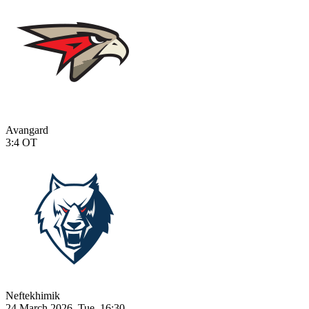
Avangard
3:4
OT
Neftekhimik
24 March 2026, Tue, 16:30