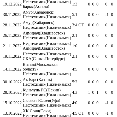
Нефтехимик
(Нижнекамск)
19.12.2022
1:3
0
0
0
0
0
Барыс
(Астана)
Амур
(Хабаровск)
30.11.2022
5:1
0
0
0
-1
0
Нефтехимик
(Нижнекамск)
Амур
(Хабаровск)
28.11.2022
3:4
OT
0
0
0
0
0
Нефтехимик
(Нижнекамск)
Адмирал
(Владивосток)
26.11.2022
2:1
0
0
0
0
0
Нефтехимик
(Нижнекамск)
Нефтехимик
(Нижнекамск)
21.11.2022
1:0
0
0
0
0
0
Адмирал
(Владивосток)
Нефтехимик
(Нижнекамск)
19.11.2022
2:1
0
0
0
0
0
СКА
(Санкт-Петербург)
Витязь
(Московская
14.11.2022
область)
4:5
0
0
0
0
0
Нефтехимик
(Нижнекамск)
Ак Барс
(Казань)
30.10.2022
5:2
0
0
0
0
0
Нефтехимик
(Нижнекамск)
Куньлунь РС
(Пекин)
28.10.2022
4:3
1
0
1
0
0
Нефтехимик
(Нижнекамск)
Салават Юлаев
(Уфа)
15.10.2022
4:0
0
0
0
-1
0
Нефтехимик
(Нижнекамск)
ХК Сочи
(Сочи)
13.10.2022
4:5
OT
0
0
0
-1
0
Нефтехимик
(Нижнекамск)