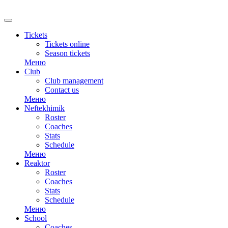
RU
Tickets
Tickets online
Season tickets
Меню
Club
Club management
Contact us
Меню
Neftekhimik
Roster
Coaches
Stats
Schedule
Меню
Reaktor
Roster
Coaches
Stats
Schedule
Меню
School
Coaches