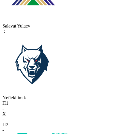
Salavat Yulaev
-:-
Neftekhimik
П1
-
X
-
П2
-