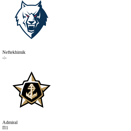
Neftekhimik
-:-
Admiral
П1