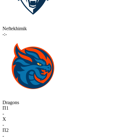
Neftekhimik
-:-
Dragons
П1
-
X
-
П2
-