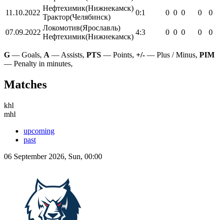
Нефтехимик
(Нижнекамск)
11.10.2022
0:1
0
0
0
0
0
Трактор
(Челябинск)
Локомотив
(Ярославль)
07.09.2022
4:3
0
0
0
0
0
Нефтехимик
(Нижнекамск)
G
— Goals,
A
— Assists,
PTS
— Points,
+/-
— Plus / Minus,
PIM
— Penalty in minutes,
Matches
khl
mhl
upcoming
past
06 September 2026, Sun, 00:00