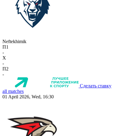
Neftekhimik
П1
-
X
-
П2
-
Сделать ставку
all matches
01 April 2026, Wed, 16:30