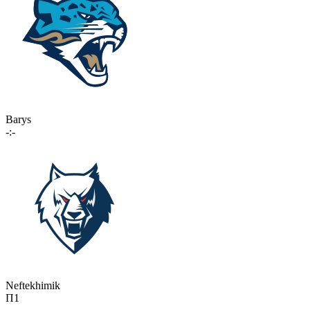
Barys
-:-
Neftekhimik
П1