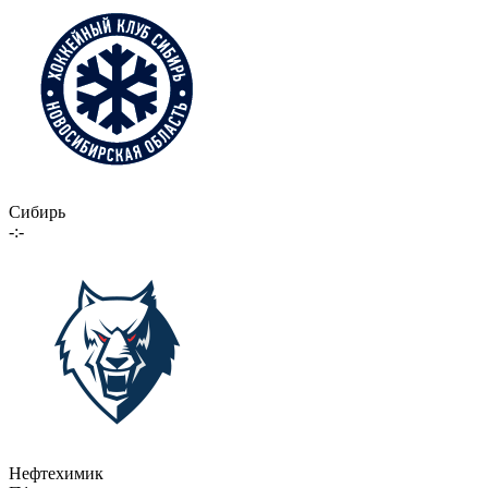
Сибирь
-:-
Нефтехимик