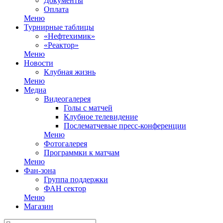
Документы
Оплата
Меню
Турнирные таблицы
«Нефтехимик»
«Реактор»
Меню
Новости
Клубная жизнь
Меню
Медиа
Видеогалерея
Голы с матчей
Клубное телевидение
Послематчевые пресс-конференции
Меню
Фотогалерея
Программки к матчам
Меню
Фан-зона
Группа поддержки
ФАН сектор
Меню
Магазин