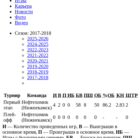
Игры
Карьера
Новости
Фото
Видео
Сезон: 2017-2018
2025-2026
2024-2025
2022-2023
2021-2022
2020-2021
2019-2020
2018-2019
2017-2018
Турнир
Команда
И
В
П
ИБ
БВ
ПШ
ОБ
%ОБ
КН
ШТР
Первый
Нефтехимик
4
2
0
0
58
8
50
86.2
2.83
2
этап
(Нижнекамск)
Плей-
Нефтехимик
0
0
0
0
0
0
0
-
-
0
офф
(Нижнекамск)
И
— Количество проведенных игр,
В
— Выигрыши в
основное время,
П
— Проигрыши в основное время,
ИБ
—
Игры с буллитными сериями,
БВ
— Броски по воротам,
ПШ