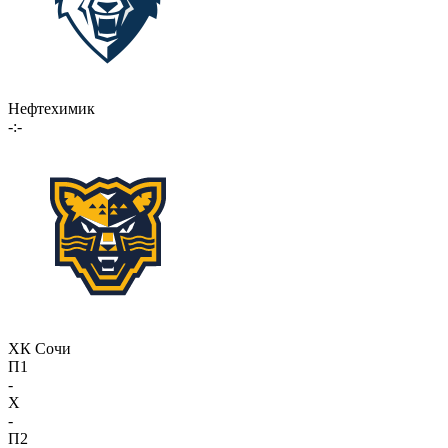
Нефтехимик
-:-
ХК Сочи
П1
-
X
-
П2