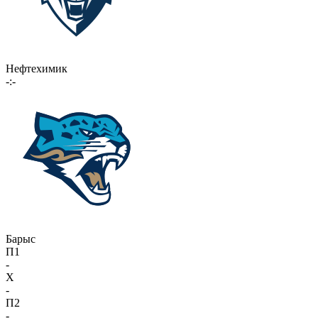
Нефтехимик
-:-
Барыс
П1
-
X
-
П2
-