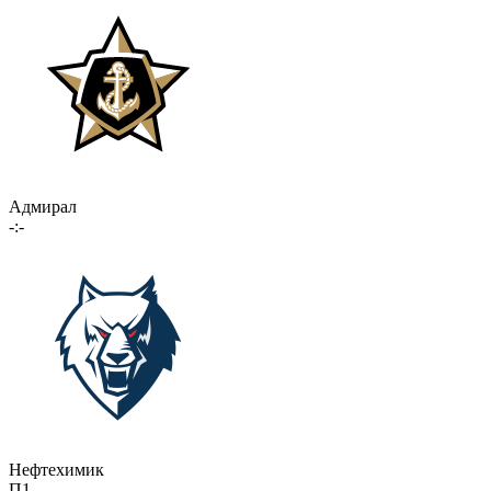
Адмирал
-:-
Нефтехимик
П1