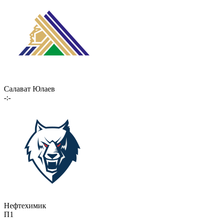
Салават Юлаев
-:-
Нефтехимик
П1