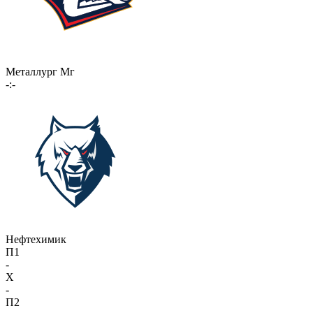
Металлург Мг
-:-
Нефтехимик
П1
-
X
-
П2