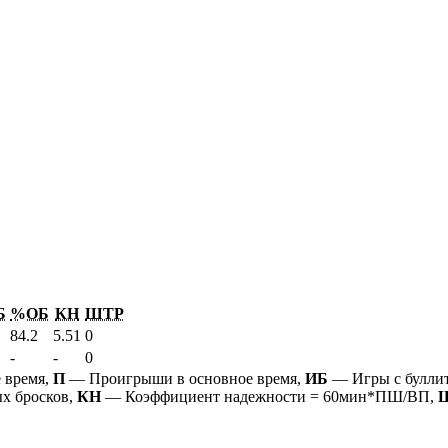
Б
%ОБ
КН
ШТР
84.2
5.51
0
-
-
0
 время,
П
— Проигрыши в основное время,
ИБ
— Игры с булли
х бросков,
КН
— Коэффициент надежности = 60мин*ПШ/ВП,