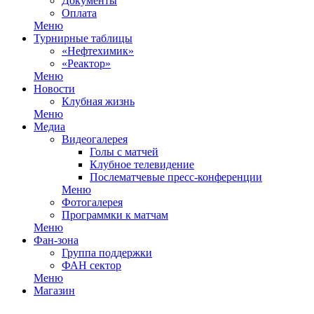
Документы
Оплата
Меню
Турнирные таблицы
«Нефтехимик»
«Реактор»
Меню
Новости
Клубная жизнь
Меню
Медиа
Видеогалерея
Голы с матчей
Клубное телевидение
Послематчевые пресс-конференции
Меню
Фотогалерея
Программки к матчам
Меню
Фан-зона
Группа поддержки
ФАН сектор
Меню
Магазин