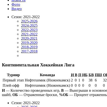
Новости
Фото
Видео
Сезон: 2021-2022
2025-2026
2024-2025
2022-2023
2021-2022
2020-2021
2019-2020
2018-2019
2017-2018
Континентальная Хоккейная Лига
Турнир
Команда
И
В
П
ИБ
БВ
ПШ
О
Первый этап
Нефтехимик (Нижнекамск)
2
0
1
0
38
6
32
Плей-офф
Нефтехимик (Нижнекамск)
0
0
0
0
0
0
0
И
— Количество проведенных игр,
В
— Выигрыши в основное
шайб,
ОБ
— Отраженные броски,
%ОБ
— Процент отраженны
Сезон: 2021-2022