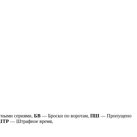
тными сериями,
БВ
— Броски по воротам,
ПШ
— Пропущено
ШТР
— Штрафное время,