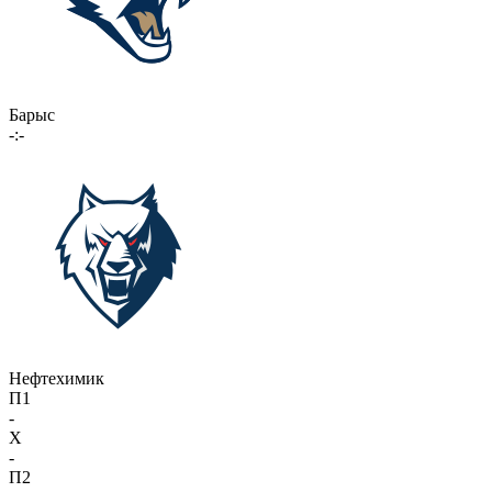
Барыс
-:-
Нефтехимик
П1
-
X
-
П2