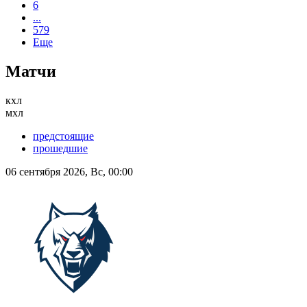
6
...
579
Еще
Матчи
кхл
мхл
предстоящие
прошедшие
06 сентября 2026, Вс, 00:00