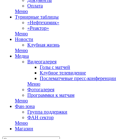
Документы
Оплата
Меню
Турнирные таблицы
«Нефтехимик»
«Реактор»
Меню
Новости
Клубная жизнь
Меню
Медиа
Видеогалерея
Голы с матчей
Клубное телевидение
Послематчевые пресс-конференции
Меню
Фотогалерея
Программки к матчам
Меню
Фан-зона
Группа поддержки
ФАН сектор
Меню
Магазин