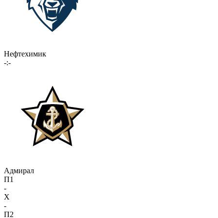
Нефтехимик
-:-
Адмирал
П1
-
X
-
П2