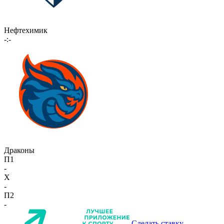
Нефтехимик
-:-
Драконы
П1
-
X
-
П2
-
Сделать ставку