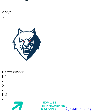
Амур
-:-
Нефтехимик
П1
-
X
-
П2
-
Сделать ставку