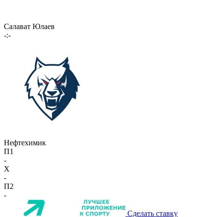
Салават Юлаев
-:-
Нефтехимик
П1
-
X
-
П2
-
Сделать ставку