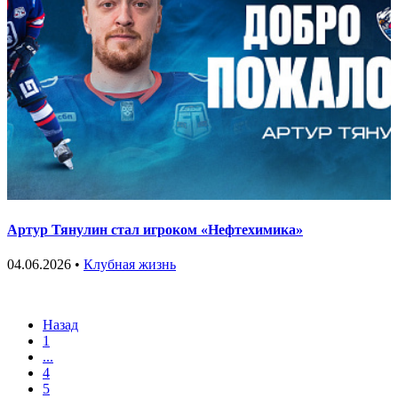
Артур Тянулин стал игроком «Нефтехимика»
04.06.2026 •
Клубная жизнь
Назад
1
...
4
5