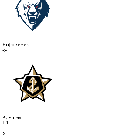
Нефтехимик
-:-
Адмирал
П1
-
X