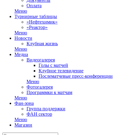
Документы
Оплата
Меню
Турнирные таблицы
«Нефтехимик»
«Реактор»
Меню
Новости
Клубная жизнь
Меню
Медиа
Видеогалерея
Голы с матчей
Клубное телевидение
Послематчевые пресс-конференции
Меню
Фотогалерея
Программки к матчам
Меню
Фан-зона
Группа поддержки
ФАН сектор
Меню
Магазин