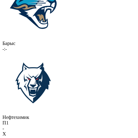
Барыс
-:-
Нефтехимик
П1
-
X