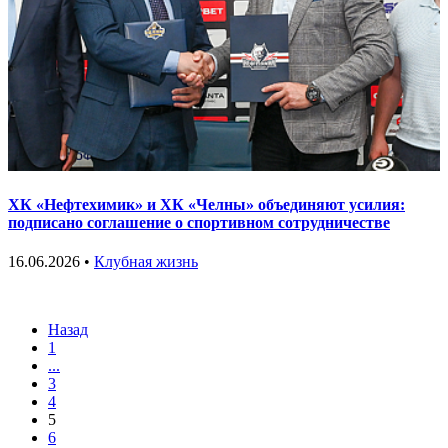
ХК «Нефтехимик» и ХК «Челны» объединяют усилия:
подписано соглашение о спортивном сотрудничестве
16.06.2026 •
Клубная жизнь
Назад
1
...
3
4
5
6