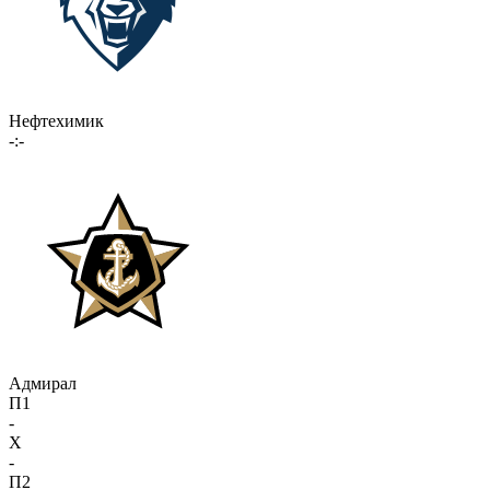
Нефтехимик
-:-
Адмирал
П1
-
X
-
П2