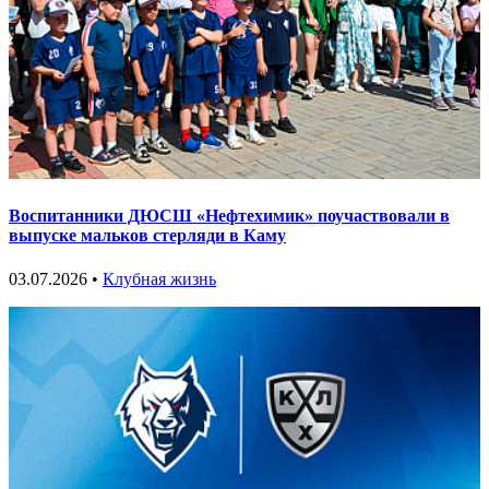
Воспитанники ДЮСШ «Нефтехимик» поучаствовали в
выпуске мальков стерляди в Каму
03.07.2026 •
Клубная жизнь