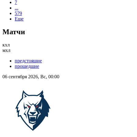
7
...
579
Еще
Матчи
кхл
мхл
предстоящие
прошедшие
06 сентября 2026, Вс, 00:00