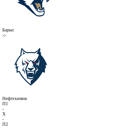
Барыс
-:-
Нефтехимик
П1
-
X
-
П2