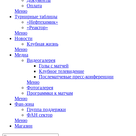
Документы
Оплата
Меню
Турнирные таблицы
«Нефтехимик»
«Реактор»
Меню
Новости
Клубная жизнь
Меню
Медиа
Видеогалерея
Голы с матчей
Клубное телевидение
Послематчевые пресс-конференции
Меню
Фотогалерея
Программки к матчам
Меню
Фан-зона
Группа поддержки
ФАН сектор
Меню
Магазин