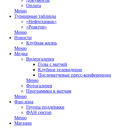
Документы
Оплата
Меню
Турнирные таблицы
«Нефтехимик»
«Реактор»
Меню
Новости
Клубная жизнь
Меню
Медиа
Видеогалерея
Голы с матчей
Клубное телевидение
Послематчевые пресс-конференции
Меню
Фотогалерея
Программки к матчам
Меню
Фан-зона
Группа поддержки
ФАН сектор
Меню
Магазин