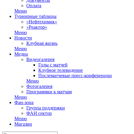
Документы
Оплата
Меню
Турнирные таблицы
«Нефтехимик»
«Реактор»
Меню
Новости
Клубная жизнь
Меню
Медиа
Видеогалерея
Голы с матчей
Клубное телевидение
Послематчевые пресс-конференции
Меню
Фотогалерея
Программки к матчам
Меню
Фан-зона
Группа поддержки
ФАН сектор
Меню
Магазин