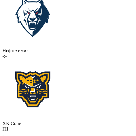
Нефтехимик
-:-
ХК Сочи
П1
-