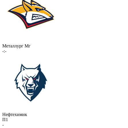
Металлург Мг
-:-
Нефтехимик
П1
-