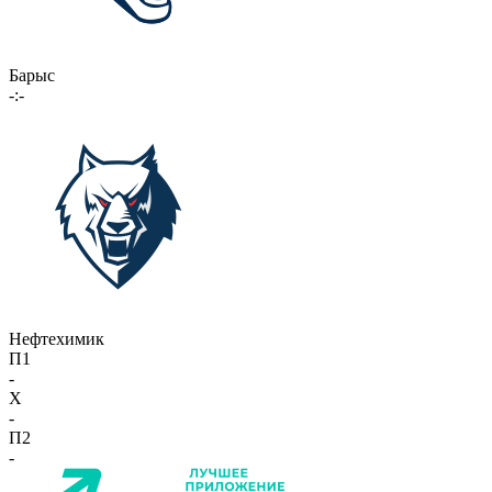
Барыс
-:-
Нефтехимик
П1
-
X
-
П2
-