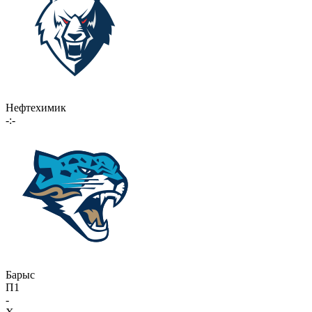
Нефтехимик
-:-
Барыс
П1
-