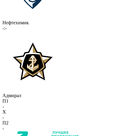
Нефтехимик
-:-
Адмирал
П1
-
X
-
П2
-