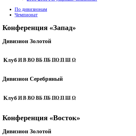
По дивизионам
Чемпионат
Конференция «Запад»
Дивизион Золотой
Клуб
И
В
ВО
ВБ
ПБ
ПО
П
Ш
О
Дивизион Серебряный
Клуб
И
В
ВО
ВБ
ПБ
ПО
П
Ш
О
Конференция «Восток»
Дивизион Золотой