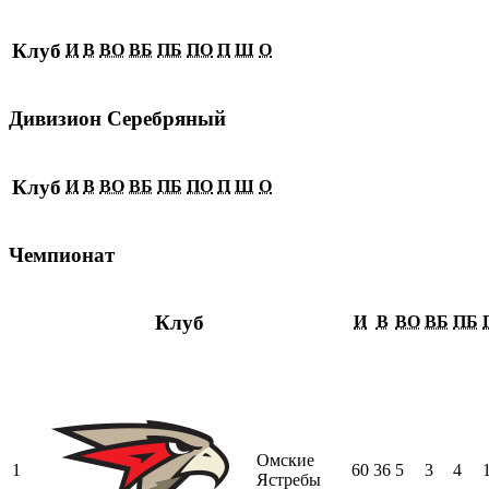
Клуб
И
В
ВО
ВБ
ПБ
ПО
П
Ш
О
Дивизион Серебряный
Клуб
И
В
ВО
ВБ
ПБ
ПО
П
Ш
О
Чемпионат
Клуб
И
В
ВО
ВБ
ПБ
Омские
1
60
36
5
3
4
Ястребы