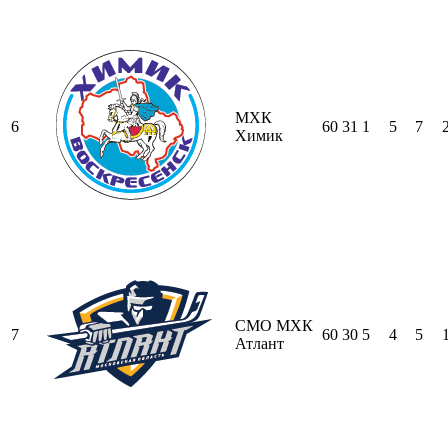
МХК
6
60
31
1
5
7
Химик
СМО МХК
7
60
30
5
4
5
Атлант