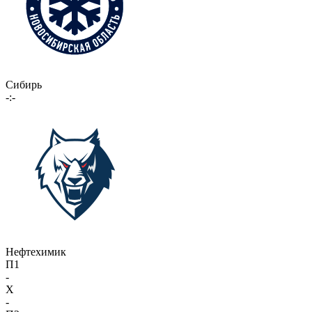
Сибирь
-:-
Нефтехимик
П1
-
X
-