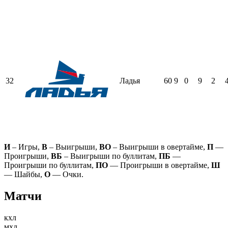
32
Ладья
60
9
0
9
2
И
– Игры,
В
– Выигрыши,
ВО
– Выигрыши в овертайме,
П
—
Проигрыши,
ВБ
– Выигрыши по буллитам,
ПБ
—
Проигрыши по буллитам,
ПО
— Проигрыши в овертайме,
Ш
— Шайбы,
О
— Очки.
Матчи
кхл
мхл