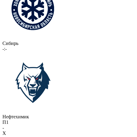
Сибирь
-:-
Нефтехимик
П1
-
X