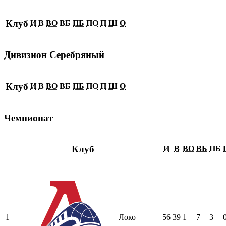
Клуб
И
В
ВО
ВБ
ПБ
ПО
П
Ш
О
Дивизион Серебряный
Клуб
И
В
ВО
ВБ
ПБ
ПО
П
Ш
О
Чемпионат
Клуб
И
В
ВО
ВБ
ПБ
1
Локо
56
39
1
7
3