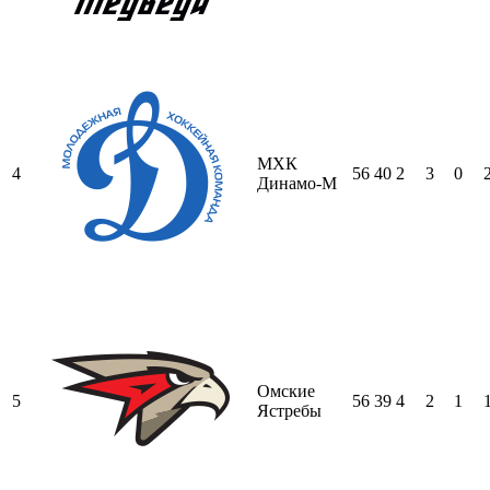
МХК
4
56
40
2
3
0
Динамо-М
Омские
5
56
39
4
2
1
Ястребы