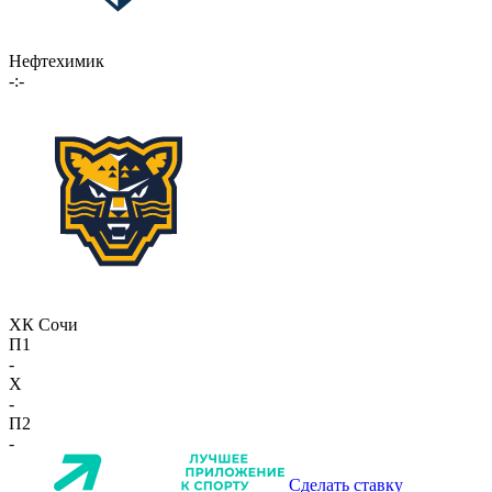
Нефтехимик
-:-
ХК Сочи
П1
-
X
-
П2
-
Сделать ставку