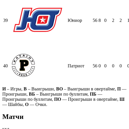
39
Юниор
56
8
0
2
2
40
Патриот
56
0
0
0
0
И
– Игры,
В
– Выигрыши,
ВО
– Выигрыши в овертайме,
П
—
Проигрыши,
ВБ
– Выигрыши по буллитам,
ПБ
—
Проигрыши по буллитам,
ПО
— Проигрыши в овертайме,
Ш
— Шайбы,
О
— Очки.
Матчи
кхл