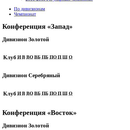
По дивизионам
Чемпионат
Конференция «Запад»
Дивизион Золотой
Клуб
И
В
ВО
ВБ
ПБ
ПО
П
Ш
О
Дивизион Серебряный
Клуб
И
В
ВО
ВБ
ПБ
ПО
П
Ш
О
Конференция «Восток»
Дивизион Золотой