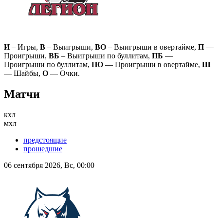
И
– Игры,
В
– Выигрыши,
ВО
– Выигрыши в овертайме,
П
—
Проигрыши,
ВБ
– Выигрыши по буллитам,
ПБ
—
Проигрыши по буллитам,
ПО
— Проигрыши в овертайме,
Ш
— Шайбы,
О
— Очки.
Матчи
кхл
мхл
предстоящие
прошедшие
06 сентября 2026, Вс, 00:00