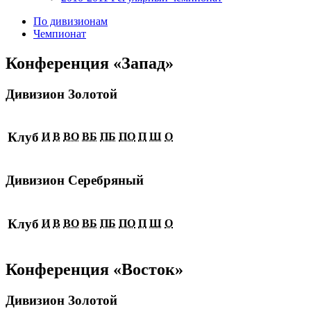
По дивизионам
Чемпионат
Конференция «Запад»
Дивизион Золотой
Клуб
И
В
ВО
ВБ
ПБ
ПО
П
Ш
О
Дивизион Серебряный
Клуб
И
В
ВО
ВБ
ПБ
ПО
П
Ш
О
Конференция «Восток»
Дивизион Золотой