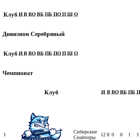
Клуб
И
В
ВО
ВБ
ПБ
ПО
П
Ш
О
Дивизион Серебряный
Клуб
И
В
ВО
ВБ
ПБ
ПО
П
Ш
О
Чемпионат
Клуб
И
В
ВО
ВБ
ПБ
Сибирские
1
12
8
0
0
1
1
Снайперы