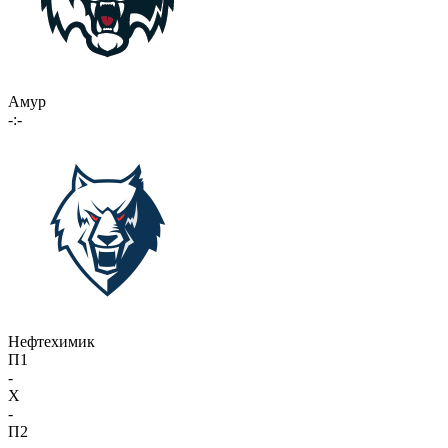
Амур
-:-
Нефтехимик
П1
-
X
-
П2