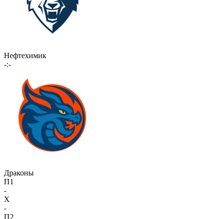
Нефтехимик
-:-
Драконы
П1
-
X
-
П2