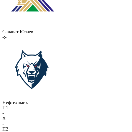
Салават Юлаев
-:-
Нефтехимик
П1
-
X
-
П2