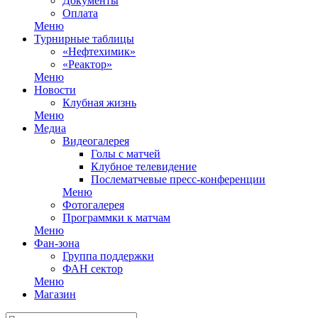
Документы
Оплата
Меню
Турнирные таблицы
«Нефтехимик»
«Реактор»
Меню
Новости
Клубная жизнь
Меню
Медиа
Видеогалерея
Голы с матчей
Клубное телевидение
Послематчевые пресс-конференции
Меню
Фотогалерея
Программки к матчам
Меню
Фан-зона
Группа поддержки
ФАН сектор
Меню
Магазин