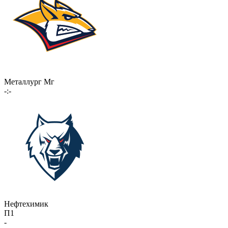
Металлург Мг
-:-
Нефтехимик
П1
-