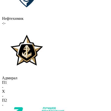
Нефтехимик
-:-
Адмирал
П1
-
X
-
П2
-