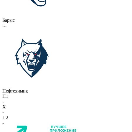
Барыс
-:-
Нефтехимик
П1
-
X
-
П2
-