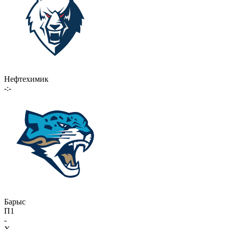
Нефтехимик
-:-
Барыс
П1
-