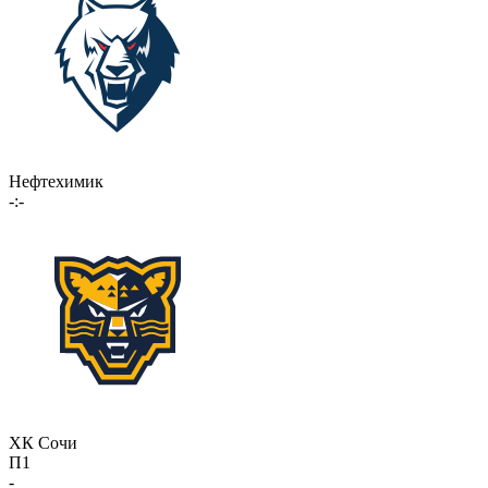
Нефтехимик
-:-
ХК Сочи
П1
-